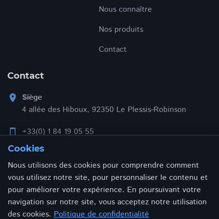
Nous connaître
Nos produits
Contact
Contact
Siège
location_on
4 allée des Hiboux, 92350 Le Plessis-Robinson
+33(0) 1 84 19 05 55
smartphone
Cookies
contact@addonxpert.com
email
Nous utilisons des cookies pour comprendre comment
vous utilisez notre site, pour personnaliser le contenu et
pour améliorer votre expérience. En poursuivant votre
navigation sur notre site, vous acceptez notre utilisation
Politique de confidentialité
Mentions Légales
des cookies.
Politique de confidentialité